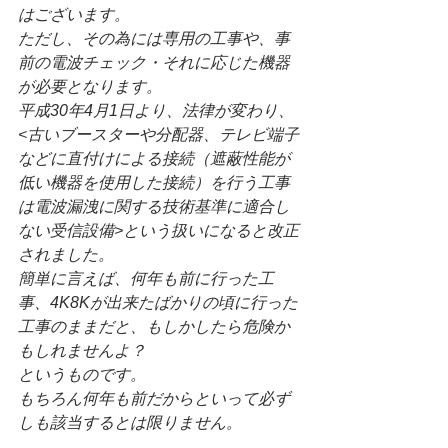
はございます。
ただし、その為には専用の工事や、事
前の電波チェック・それに応じた機器
が必要となります。
平成30年4月1日より、法律が変わり、
<古いブースターや分配器、テレビ端子
などに直付けによる接続（遮蔽性能が
低い機器を使用した接続）を行う工事
は電波漏洩に関する技術基準に適合し
ない受信設備>という扱いになると改正
されました。
簡単に言えば、何年も前に行った工
事、4K8Kが出来たばかりの頃に行った
工事のままだと、もしかしたら危険か
もしれませんよ？
というものです。
もちろん何年も前だからといって必ず
しも該当するとは限りません。