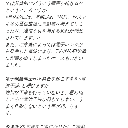
では具体的にどういう障害が起きるか
というところですが、
<具体的には、無線LAN（WiFi）やスマ
ホ等の通信速度に悪影響を与えてしま
ったり、通信不良を与える恐れが懸念
されています。>
また、ご家庭によっては電子レンジか
ら発生した電波により、TVやWi-Fi設備
に影響が出てしまったケースもござい
ました。
電子機器同士が不具合を起こす事を<電
波干渉>と呼びますが、
適切な工事を行っていないと、思わぬ
ところで電波干渉が起きてしまい、う
まく作動しないという事が起こりま
す。
今後4K8K放送をご覧になりたいご家庭