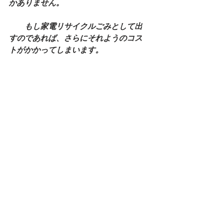
かありません。
　　もし家電リサイクルごみとして出
すのであれば、さらにそれようのコス
トがかかってしまいます。
　　アンテナのチョイスに関して自信
がない場合は無理して注文しないで比
較検討し、きちんと選んだ方が後々の
為になります。
　　昨今はインターネットの普及によ
り、顔を付き合わせての付き合いが減
ってきておりますが、高価な買い物を
する際は店頭で商品を購入する方が望
ましいのではないでしょうか、もしく
はアンテナ代も含んだコミコミプラン
を提案してくれるところに頼んで設置
してもらった方が安心というのは一つ