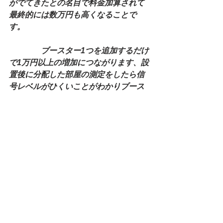
がでてきたとの名目で料金加算されて
最終的には数万円も高くなることで
す。
　　　　ブースター1つを追加するだけ
で1万円以上の増加につながります、設
置後に分配した部屋の測定をしたら信
号レベルがひくいことがわかりブース
ター追加が必要になるということも十
分にあります。
　　　　ブースターは1万円～3万円の
価格になりますし、工事内容で1名増員
ということでも万単位の料金が発生し
てしまったりしますので注意をしてお
く必要があります。
　　　　多くても10万円は超えること
はないでしょうが、見積をしっかり取