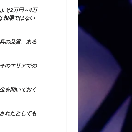
よそ2万円～4万
な相場ではない
具の品質、ある
そのエリアでの
金を聞いておく
されたとしても