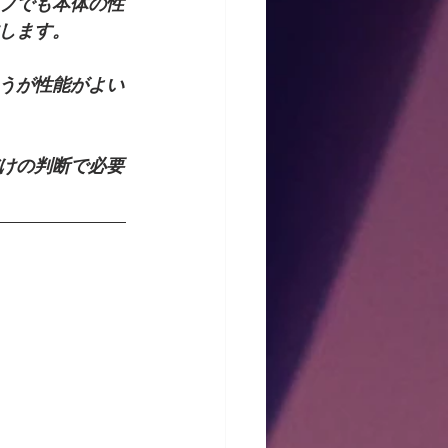
プでも本体の性
します。
うが性能がよい
けの判断で必要