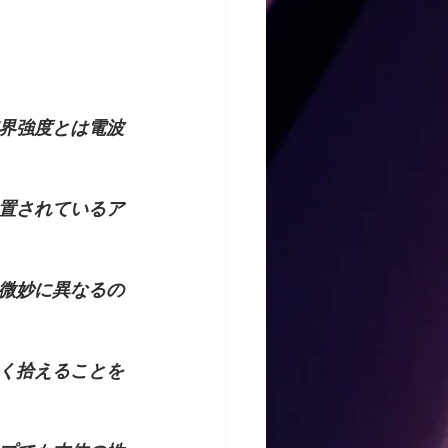
界強度とは電波
置されているア
微妙に異なるの
く拾えることを