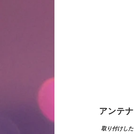
　   アン
　取り付けした