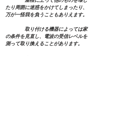
　　　　屋根に上って他のものを壊し
たり周囲に迷惑をかけてしまったり、
万が一怪我を負うこともありえます。
　　　　取り付ける機器によっては家
の条件を見直し、電波の受信レベルを
測って取り換えることがあります。
　　　　家の周囲や電波の状況は取り
付けたときと変わっていることが多々
あります。
　　　　アンテナも含めて触らずに点
検をアンテナの会社にお願いしたほう
が良いでしょうう。
　　　　どのような条件でテレビが映
らなくなったのか、他の部屋では写る
のか話が出来るようにまとめましょ