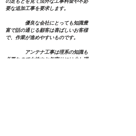
の足もとを見て法外な工事料金や不必
要な追加工事を要求します。
　　　　優良な会社にとっても知識豊
富で話の通じる顧客は喜ばしいお客様
で、作業が進めやすいものです。
　　　　アンテナ工事は理系の知識も
必要なので女性やお年寄りには少し理
解が難しいかもしれませんが、少しで
も今の状況でどの工事が必要かを見分
けられるようにしておくことが大事で
す。
　　　　必要な工事と不要な工事を区
別できれば悪徳業者の言いなりになっ
てしまい、必要以上の工事料金を支払
うこともないでしょう。