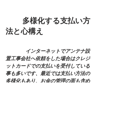
　　 多様化する支払い方
法と心構え
　　　　インターネットでアンテナ設
置工事会社へ依頼をした場合はクレジ
ットカードでの支払いを受付している
事も多いです、最近では支払い方法の
多様化もあり、お金の管理の面も含め
てクレジット決済が一番スムーズに進
むといわれています。
　　　　最近の支払い方法として現金
の手渡しはもちろん振込みやクレジッ
ト決済、大手ポイントサービスを使っ
た決済方法もありますし、依頼する前