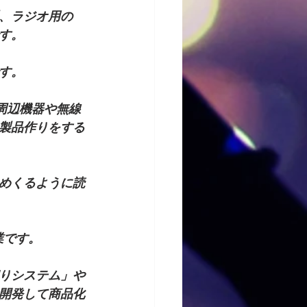
、ラジオ用の
す。
す。
周辺機器や無線
製品作りをする
めくるように読
業です。
りシステム」や
開発して商品化