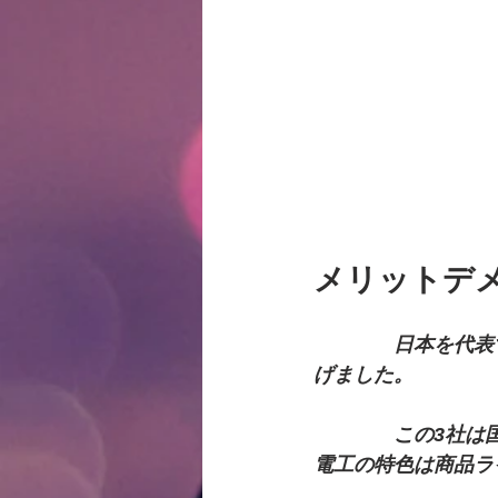
メリットデ
　　　　日本を代表
げました。
　　　　この3社は
電工の特色は商品ラ