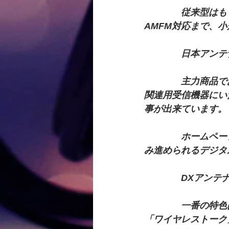
　　　　従来型はも
AMFM対応まで、
　　　　日本アンテ
　　　　主力商品で
関連用受信機器にい
事が出来ています。
　　　　ホームペー
み進められるデジタ
　　　　DXアンテ
　　　　一番の特色
「ワイヤレストーク