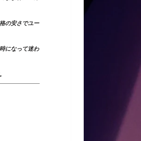
格の安さでユー
時になって迷わ
。