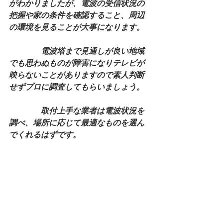
がわかりましたが、電波の受信状況の
把握や家の条件を確認すること、周辺
の環境を見ることが大事になります。
　　　　電波塔まで見通しが良い地域
でも思わぬものが障害になりテレビが
映らないことがありますので素人判断
せずプロに調査してもらいましょう。
　　　　取付上手な業者は電波状況を
調べ、場所に応じて最適なものを選ん
でくれるはずです。
　　　　一度取り付ければ自然災害が
ない限り長い間使うことになります、
映りがなんとなく悪いと気付き取り付
け場所がすぐ手の届く場所なら調整が
できますが、安易に素人が直せるもの
ではありません。