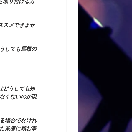
を取り付ける方
ススメできませ
うしても屋根の
はどうしても知
なくないのが現
る場合でなけれ
た業者に頼む事