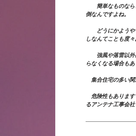
　　簡単なものなら
倒なんですよね。
　　どうにかようや
しなんてことも度々
　　強風や落雷以外
らなくなる場合もあ
　集合住宅の多い関
　危険性もあります
るアンテナ工事会社