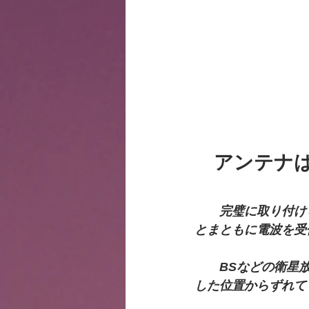
アンテナ
　　完璧に取り付け
とまともに電波を受
　　BSなどの衛星
した位置からずれて