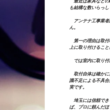
最近は家具などの
も結構な数いらっし
　アンテナ工事業者
ん。
　第一の理由は取付
上に取り付けること
　では室内に取り付
　取付自体は確かに
識不足による不具合
実です。
　埼玉には信頼でき
ば、プロに頼んだほ