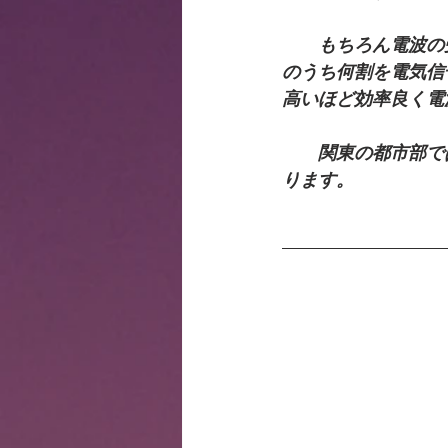
　　もちろん電波の
のうち何割を電気信
高いほど効率良く電
　　関東の都市部で
ります。