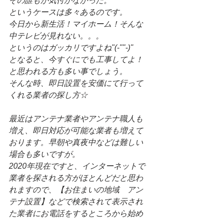
その誰もが気付かなかった。
というケースは多々あるのです。
今日から新生活！マイホーム！そんな
中テレビが見れない。。。
というのはガッカリですよね"(-""-)"
となると、今すぐにでも工事してよ！
と思われる方も多い事でしょう。
そんな時、即日設置を安価にて行って
くれる業者の探し方☆
最近はアンテナ業者やアンテナ職人も
増え、即日対応が可能な業者も増えて
おります。早朝や真夜中などは難しい
場合も多いですが。
2020年現在ですと、インターネットで
業者を探される方がほとんどだと思わ
れますので、【お住まいの地域　アン
テナ設置】などで検索されて表示され
た業者にお電話をするところから始め