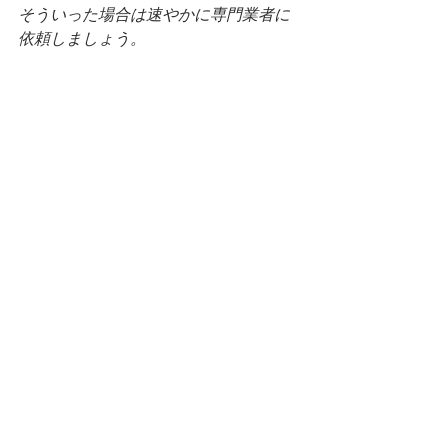
そういった場合は速やかに専門業者に
依頼しましょう。
なかなかご自分で設置する方も少ない
ですが、在宅ワークが多い昨今。
非常にDIY人気が高まっているそうで
す。
アンテナに興味を持たれている一般の
方も多いようですが、
くれぐれもご自分でやらず、専門業者
にお願いをしましょう。
当ブログで紹介させて頂いている専門
業者さんならば当然安価で丁寧に説明
してくれるので、
お気軽にご相談されてみてはいかがで
しょうか。