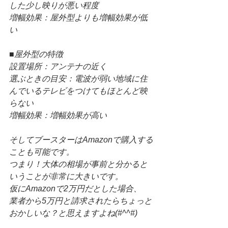
した少し映りが悪い程度
増幅効果：屋外型よりも増幅効果が低
い
■屋外型の特徴
設置場所：アンテナの近く
選ぶときの目安：電波が弱い地域に住
んでいるテレビをつけてもほとんど映
らない
増幅効果：増幅効果が高い
そしてブースターはAmazonで購入する
ことも可能です。
つまり！大体の相場が事前と分かると
いうことが非常に大きいです。
仮にAmazonで2万円だとした場合、
業者から5万円と請求されたらちょっと
おかしいな？と思えますよね(#^^#)