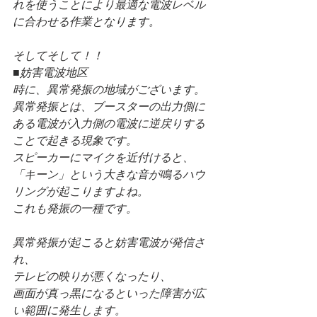
れを使うことにより最適な電波レベル
に合わせる作業となります。
そしてそして！！
■妨害電波地区
時に、異常発振の地域がございます。
異常発振とは、ブースターの出力側に
ある電波が入力側の電波に逆戻りする
ことで起きる現象です。
スピーカーにマイクを近付けると、
「キーン」という大きな音が鳴るハウ
リングが起こりますよね。
これも発振の一種です。
異常発振が起こると妨害電波が発信さ
れ、
テレビの映りが悪くなったり、
画面が真っ黒になるといった障害が広
い範囲に発生します。