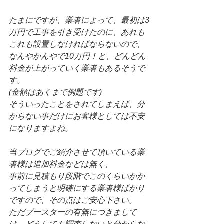
たまにですが、業者によって、最初は3
万円で工事を引き受けたのに、あれも
これも設置しなければならないので、
なんやかんやで10万円！と、どんどん
料金が上がっていく業者もあるそうで
す。
(金額はあくまで例題です)
そういったことをされてしまえば、分
からない事だけにお客様としては不安
になりますよね。
当ブログでご紹介させて頂いている業
者様は追加料金などは無く、
事前に見積もり段階でこのくらいかか
ってしまうと明確にする業者様ばかり
ですので、その点はご安心下さい。
ただブースターの有無につきまして