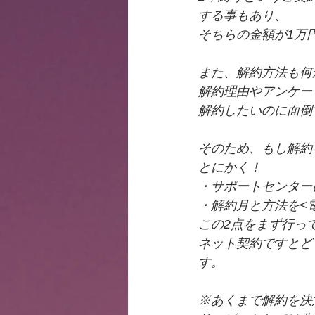
する事もあり、
そちらの金額が1万
また、解約方法も何
解約理由やアンケー
解約したいのに面倒
そのため、もし解約
とにかく！
・サポートセンター
・解約月と方法を<
この2点をまず行っ
ネット契約ですとど
す。
※あくまで解約を決