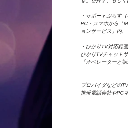
る」を押す、もしく
・サポートぷらす（
PC・スマホから「
ョンサービス」内、
・ひかりTV対応録
ひかりTVチャット
「オペレーターと話が
プロバイダなどのT
携帯電話会社やPC