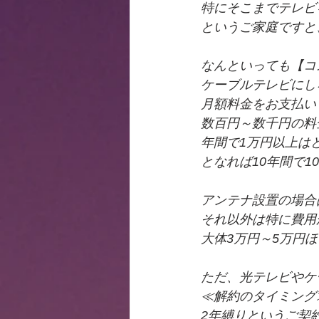
特にそこまでテレビ
というご家庭ですと
なんといっても【コ
ケーブルテレビにし
月額料金をお支払い
数百円～数千円の料
年間で1万円以上は
となれば10年間で
アンテナ設置の場合
それ以外は特に費用
大体3万円～5万円
ただ、光テレビやケ
≪解約のタイミング
2年縛りというご契