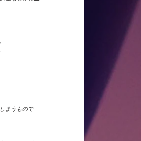
、
。
しまうもので