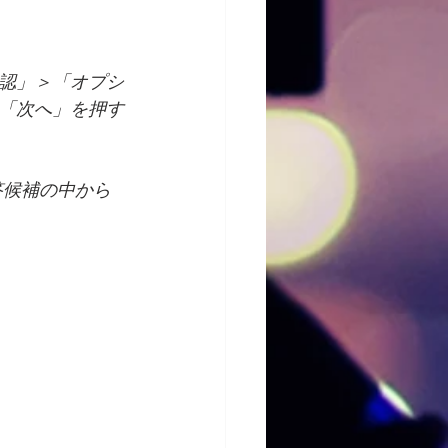
確認」＞「オプシ
「次へ」を押す
答候補の中から