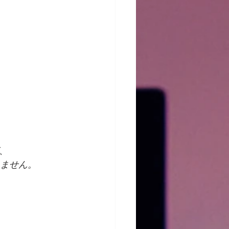
、
りません。