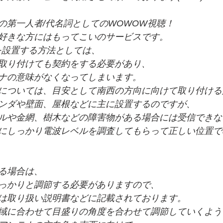
の第一人者/代名詞としてのWOWOW視聴！
好きな方にはもってこいのサービスです。
を設置する方法としては、
取り付けても契約をする必要があり、
ナの意味がなくなってしまいます。
については、目安として南西の方向に向けて取り付ける
ンダや壁面、屋根などに主に設置するのですが、
ルや金網、樹木などの障害物がある場合には受信できな
にしっかり電波レベルを調査してもらって正しい位置で
る場合は、
っかりと調節する必要がありますので、
は取り扱い説明書などに記載されております。
域に合わせて目盛りの角度を合わせて調節していくよう