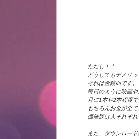
ただし！！
どうしてもデメリッ
それは金銭面です。
毎日のように映画や
月に1本や2本程度
もちろんお金が全て
価値観は人それぞれ
また、ダウンロード