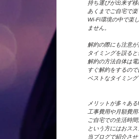
持ち運びが出来ず移
あくまでご自宅で楽
Wi-Fi環境の中
ません。
解約の際にも注意が
タイミングを誤ると
解約の方法自体は電
すぐ解約をするので
ベストなタイミング
メリットが多々ある
工事費用や月額費用
ご自宅での生活時間
という方にはおスス
当ブログで紹介させ