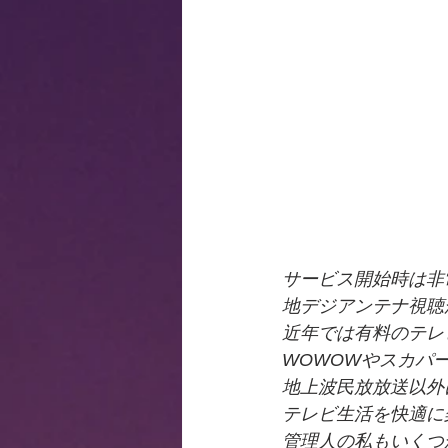
サービス開始時は非
地デジアンテナ視聴
近年では有料のテレ
WOWOWやスカパー
地上波民放放送以外
テレビ生活を快適に
管理人の私もいくつか