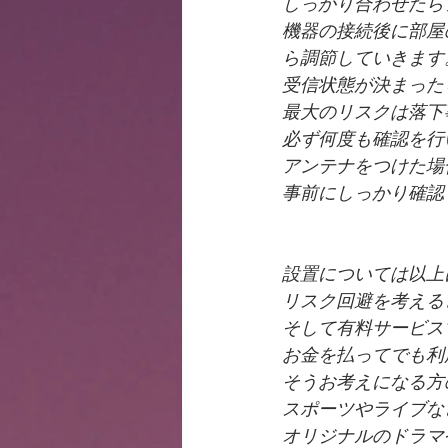
しっかり合わせたら
機器の接続後に部屋
ら調節していきます
受信状態が決まった
最大のリスクは落下
必ず何度も確認を行
アンテナをつけた場
事前にしっかり確認
設置については以上
リスク回避を考える
そして有料サービス
お金を払ってでも利
そうお考えになる方
スポーツやライブな
オリジナルのドラマ