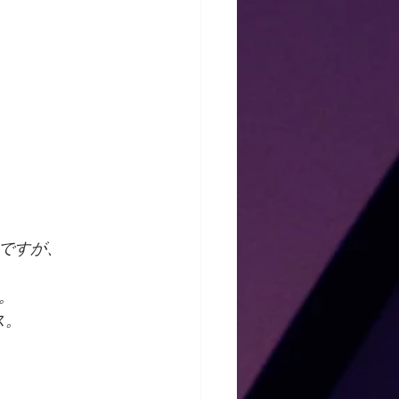
ですが、
。
ス。