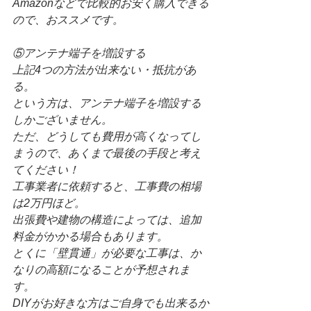
Amazonなどで比較的お安く購入できる
ので、おススメです。
⑤アンテナ端子を増設する
上記4つの方法が出来ない・抵抗があ
る。
という方は、アンテナ端子を増設する
しかございません。
ただ、どうしても費用が高くなってし
まうので、あくまで最後の手段と考え
てください！
工事業者に依頼すると、工事費の相場
は2万円ほど。
出張費や建物の構造によっては、追加
料金がかかる場合もあります。
とくに「壁貫通」が必要な工事は、か
なりの高額になることが予想されま
す。
DIYがお好きな方はご自身でも出来るか