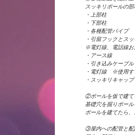
スッキリポールの部
・上部柱
・下部柱
・各種配管パイプ
・引留フックとスッ
※電灯線、電話線お
・アース線
・引き込みケーブル
・電灯線　※使用す
・スッキリキャップ
②ポールを仮で建て
基礎穴を掘りポール
ポールを建てたら、
③屋内への配管と配