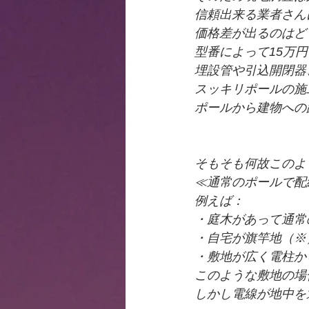
信頼出来る業者さん
価格差が出るのはど
型番によって15万
埋設管や引込開閉器
スッキリポールの施
ポールから建物への
そもそも何故このよ
≪通常のポールで配
例えば：
・庭木があって通常
・自宅が旗竿地（※
・敷地が広く電柱か
このような敷地の場
しかし電線が地中を