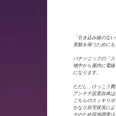
「引き込み線のない
美観を保つためにも
パナソニックの「ス
地中から屋内に電線
になります。
ただし、けっこう費
アンテナ設置自体は
こちらのスッキリボ
かなり自宅状況によ
そのため現地調査は