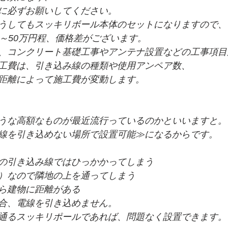
に必ずお願いしてください。
うしてもスッキリボール本体のセットになりますので、
円～50万円程、価格差がございます。
、コンクリート基礎工事やアンテナ設置などの工事項目
工費は、引き込み線の種類や使用アンペア数、
距離によって施工費が変動します。
うな高額なものが最近流行っているのかといいますと。
線を引き込めない場所で設置可能≫になるからです。
の引き込み線ではひっかかってしまう
）なので隣地の上を通ってしまう
ら建物に距離がある
合、電線を引き込めません。
通るスッキリポールであれば、問題なく設置できます。