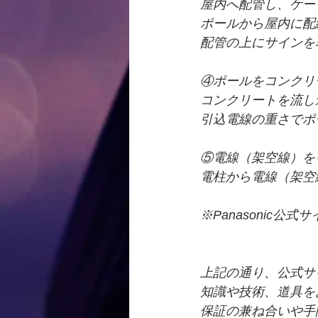
屋内へ配管し、ケー
ポールから屋内に配
配管の上にサインを
④ポールをコンクリ
コンクリートを流し
引込電線の重さでポ
⑤電線（架空線）を
電柱から電線（架空
※Panasonic公
上記の通り、公式サ
知識や技術、道具を
保証の兼ね合いや手