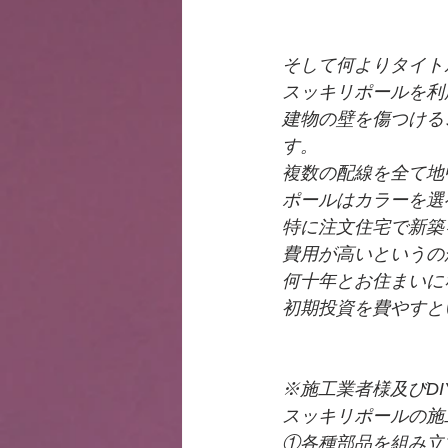
そして何よりタイト
スッキリポールを利
建物の壁を傷つける
す。
複数の配線を全て地
ポールはカラーを選
特に注文住宅で新築
費用が高いというの
何十年とお住まいに
初期投資を費やすとい
※施工業者様及びD
スッキリポールの施
①各種部品を組み立