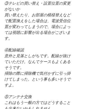
③テレビの買い替え・設置位置の変更
がないか
買い替えたり、お部屋の模様替えなど
で配置換えをした場合は、電波受信位
置が変わってしまうので、場合によっ
ては視聴に影響が出る場合がございま
す。
④配線確認
意外と見落としがちです。配線が抜け
ていただけ。なんてケースもよくある
そうです。
掃除の際に掃除機で気付かずに引っ掛
けてしまった。という事も多いそうで
すよ。
⑤アンテナ交換
これはもう一般の方ではどうすること
も出来ないかもしれません。