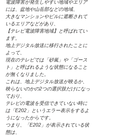
電波障害が発生しやすい地域やエリア
には、盆地や山岳部などの地域、
大きなマンションやビルに遮断されて
いるエリアなどがあり、
【テレビ電波障害地域】と呼ばれてい
ます。
地上デジタル放送に移行されたことに
よって、
現在のテレビでは「砂嵐」や「ゴース
ト」と呼ばれるような状態になること
が無くなりました。
これは、地上デジタル放送が映るか、
映らないのかの2つの選択肢だけになっ
ており、
テレビの電波を受信できていない時に
は「E202」というエラー表示をするよ
うになったからです。
つまり、「E202」が表示されている状
態は、