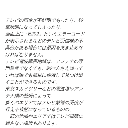
テレビの画像が不鮮明であったり、砂
嵐状態になってしまったり、
画面上に「E202」というエラーコード
が表示されるなどのテレビ受信機の不
具合がある場合には原因を突き止めな
ければなりません。
テレビ電波障害地域は、アンテナの専
門業者でなくても、調べ方さえ知って
いれば誰でも簡単に検索して見つけ出
すことができるものです。
東京スカイツリーなどの電波塔やアン
テナ網の整備によって、
多くのエリアではテレビ放送の受信が
行える状態になっているものの、
一部の地域やエリアではテレビ視聴に
適さない場所もあります。