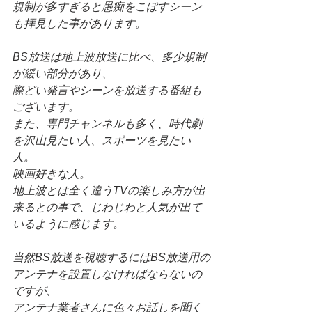
規制が多すぎると愚痴をこぼすシーン
も拝見した事があります。
BS放送は地上波放送に比べ、多少規制
が緩い部分があり、
際どい発言やシーンを放送する番組も
ございます。
また、専門チャンネルも多く、時代劇
を沢山見たい人、スポーツを見たい
人。
映画好きな人。
地上波とは全く違うTVの楽しみ方が出
来るとの事で、じわじわと人気が出て
いるように感じます。
当然BS放送を視聴するにはBS放送用の
アンテナを設置しなければならないの
ですが、
アンテナ業者さんに色々お話しを聞く