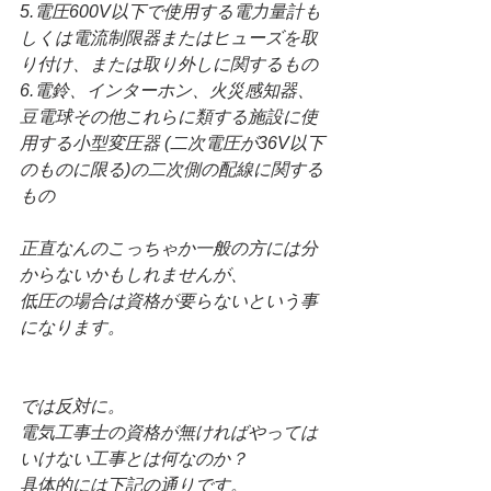
5.電圧600V以下で使用する電力量計も
しくは電流制限器またはヒューズを取
り付け、または取り外しに関するもの
6.電鈴、インターホン、火災感知器、
豆電球その他これらに類する施設に使
用する小型変圧器 (二次電圧が36V以下
のものに限る)の二次側の配線に関する
もの
正直なんのこっちゃか一般の方には分
からないかもしれませんが、
低圧の場合は資格が要らないという事
になります。
では反対に。
電気工事士の資格が無ければやっては
いけない工事とは何なのか？
具体的には下記の通りです。