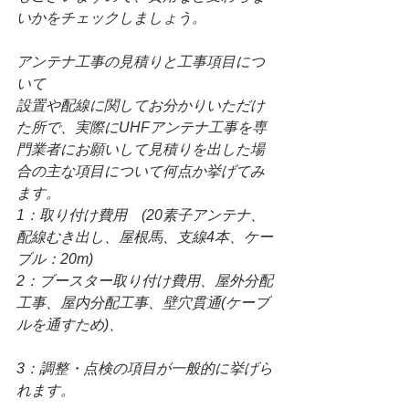
いかをチェックしましょう。
アンテナ工事の見積りと工事項目につ
いて
設置や配線に関してお分かりいただけ
た所で、実際にUHFアンテナ工事を専
門業者にお願いして見積りを出した場
合の主な項目について何点か挙げてみ
ます。
1：取り付け費用　(20素子アンテナ、
配線むき出し、屋根馬、支線4本、ケー
ブル：20m)
2：ブースター取り付け費用、屋外分配
工事、屋内分配工事、壁穴貫通(ケーブ
ルを通すため)、
3：調整・点検の項目が一般的に挙げら
れます。