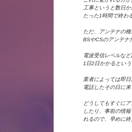
工事というと数日か
たった1時間で終わ
ただ、アンテナの種
BSやCSのアンテナ
電波受信レベルなど
1日2日かかるとい
業者によっては即日
電話したその日に来
どうしてもすぐにア
したり、事前の情報
れるので、早めに終