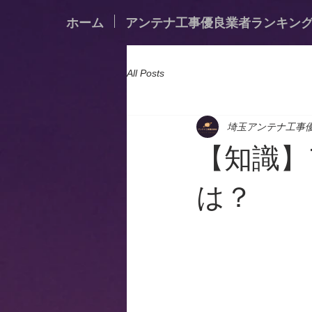
ホーム
アンテナ工事優良業者ランキン
All Posts
埼玉アンテナ工事
【知識】
は？