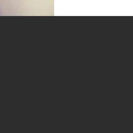
コメント
コメントを追加…
【要注目】アンテナ工事の際
に最重要な≪ブースター≫に
ついて