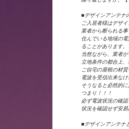
■デザインアンテナ
ご入居者様はデザイ
業者から断られる事
住んでいる地域の電
ることがあります。
当然ながら、業者が
立地条件の都合上、
ご自宅の屋根の材質
電波を受信出来なけ
そうなると必然的に
つまり！！！
必ず電波状況の確認
状況を確認せず安易
■デザインアンテナ