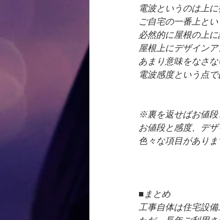
電波というのは上に
ご自宅の一番上とい
必然的に屋根の上に
屋根上にデザインア
あまり意味をなさな
電波感度という点で
※裏を返せばお値段
お値段と感度、デザ
色々な項目がありま
■まとめ
工事自体は住宅設備