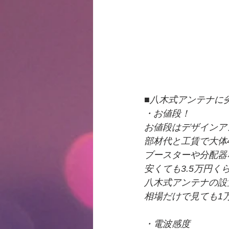
■八木式アンテナに
・お値段！
お値段はデザインア
部材代と工賃で大体
ブースターや分配器
安くても3.5万円く
八木式アンテナの設
相場だけで見ても1
・電波感度