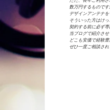
ただ、長年ご利用さ
数万円するものです
デザインアンテナを
そういった方はけっ
契約する前に必ず専
当ブログで紹介させ
どこも安価で経験豊
ぜひ一度ご相談され