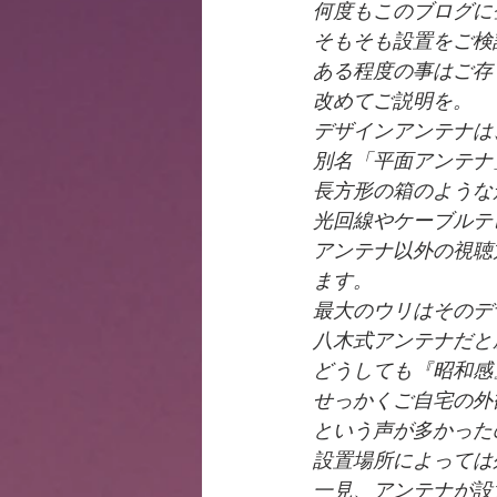
何度もこのブログに
そもそも設置をご検
ある程度の事はご存
改めてご説明を。
デザインアンテナは
別名「平面アンテナ
長方形の箱のような
光回線やケーブルテ
アンテナ以外の視聴
ます。
最大のウリはそのデ
八木式アンテナだと
どうしても『昭和感
せっかくご自宅の外
という声が多かった
設置場所によっては
一見、アンテナが設