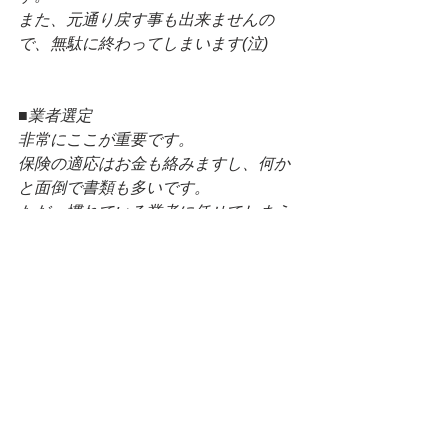
また、元通り戻す事も出来ませんの
で、無駄に終わってしまいます(泣)
■業者選定
非常にここが重要です。
保険の適応はお金も絡みますし、何か
と面倒で書類も多いです。
ただ、慣れている業者に任せてしまえ
ば、意外と本人は何もすることがあり
ません。
業者選定に失敗するとなんでもかんで
も自分でやることになり、費用と時間
が割に合わないなんて事もございます
ので、
必ず保険適応対応業者に依頼をした方
が宜しいです。