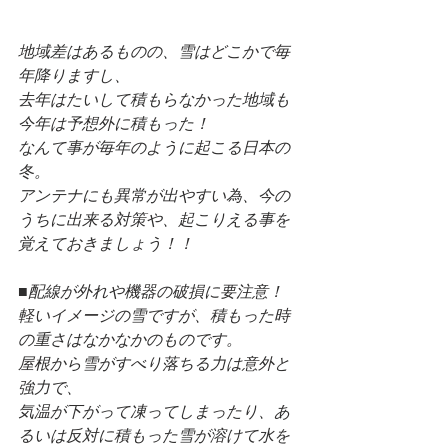
地域差はあるものの、雪はどこかで毎
年降りますし、
去年はたいして積もらなかった地域も
今年は予想外に積もった！
なんて事が毎年のように起こる日本の
冬。
アンテナにも異常が出やすい為、今の
うちに出来る対策や、起こりえる事を
覚えておきましょう！！
■配線が外れや機器の破損に要注意！
軽いイメージの雪ですが、積もった時
の重さはなかなかのものです。
屋根から雪がすべり落ちる力は意外と
強力で、
気温が下がって凍ってしまったり、あ
るいは反対に積もった雪が溶けて水を