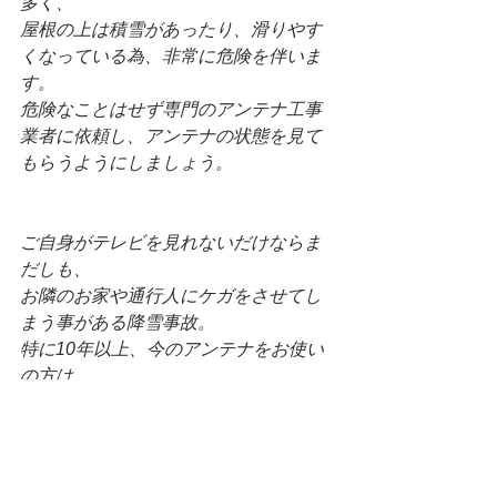
多く、
屋根の上は積雪があったり、滑りやす
くなっている為、非常に危険を伴いま
す。
危険なことはせず専門のアンテナ工事
業者に依頼し、アンテナの状態を見て
もらうようにしましょう。
ご自身がテレビを見れないだけならま
だしも、
お隣のお家や通行人にケガをさせてし
まう事がある降雪事故。
特に10年以上、今のアンテナをお使い
の方は、
経年劣化もしてしまいますし、自然と
老朽化してしまうものです。
大きな事故を招く前に、一度専門業者
にメンテナンスしてもらうだけでも安