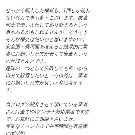
せっかく購入した機材も、1回しか使わ
ないなんて事も多々ございます。友達
同士で使いまわして割り勘するという
事もあるかもしれませんが、そうそう
そんな機会は無いかと思いますので。
安全面・費用面を考えると結果的に業
者にお願いした方が安くて安全という
のがほとんどです。
趣味の一つとして失敗しても良いから
自分で設置したいという以外は、業者
にお願いした方が良いと私は考えま
す。
当ブログで紹介させて頂いている業者
さんは全てBSアンテナ対応業者ですの
で、お気軽にご相談下さいませ。
豊富なチャンネルで在宅時間を有意義
に(#^.^#)