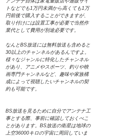
アンテナ自体は家電量販店や通販サイ
トなどでも1万円未満から高くても1万
円前後で購入することができますが、
取り付けには設置工事が必要で当然作
業代として費用が別途必要です。
なんとBS放送には無料放送も含めると
30以上のチャンネルがあるんですよ。
様々なジャンルに特化したチャンネル
があり、アニメやスポーツ、釣りや映
画専門チャンネルなど、趣味や家族構
成によって視聴したいチャンネルの契
約も可能です。
BS放送を見るために自分でアンテナ工
事とする際、事前に確認しておくべこ
とがあります。BS放送の衛星は地球の
上空36000キロの宇宙に周回していま