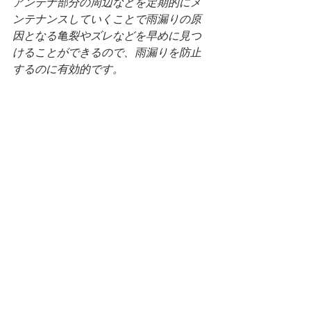
アンテナ部分の周辺などを定期的にメ
ンテナンスしていくことで雨漏りの原
因となる亀裂やズレなどを早めに見つ
けることができるので、雨漏りを防止
するのに有効的です。
当ブログで紹介させて頂いている業者
さんであれば、
緊急時の対応も早く、万が一のミスに
も迅速な対応をしてくださるところば
かりです。
そもそも、そういったミスの事例も少
ない業者さんばかりでございますの
で、
現在雨漏りはしていなくとも、念のた
めの点検という事でご相談されてみる
のも宜しいかと思います。