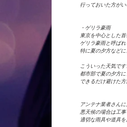
行っておいた方がい
・ゲリラ豪雨
東京を中心とした首
ゲリラ豪雨と呼ばれ
特に夏の夕方などに
こういった天気です
都市部で夏の夕方に
できるだけ避けた方
アンテナ業者さんに
悪天候の場合は工事
適切な雨具や道具を