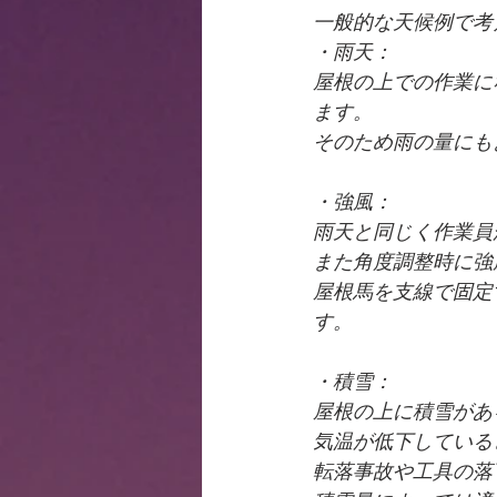
一般的な天候例で考
・雨天：
屋根の上での作業に
ます。
そのため雨の量にも
・強風：
雨天と同じく作業員
また角度調整時に強
屋根馬を支線で固定
す。
・積雪：
屋根の上に積雪があ
気温が低下している
転落事故や工具の落