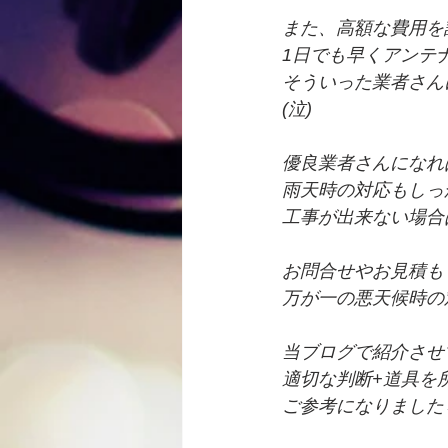
また、高額な費用を
1日でも早くアンテ
そういった業者さん
(泣)
優良業者さんになれ
雨天時の対応もしっ
工事が出来ない場合
お問合せやお見積も
万が一の悪天候時の
当ブログで紹介させ
適切な判断+道具を
ご参考になりました