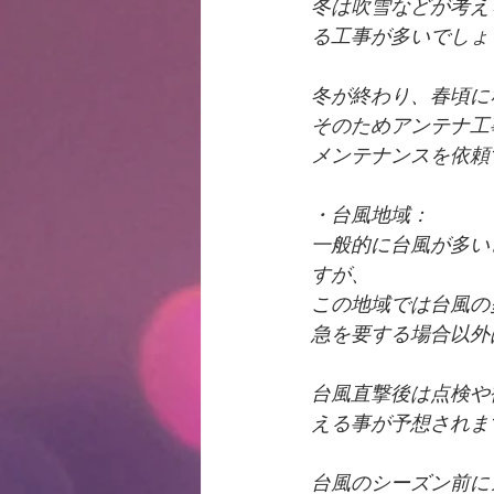
冬は吹雪などが考え
る工事が多いでしょ
冬が終わり、春頃に
そのためアンテナ工
メンテナンスを依頼
・台風地域：
一般的に台風が多い
すが、
この地域では台風の
急を要する場合以外
台風直撃後は点検や
える事が予想されま
台風のシーズン前に