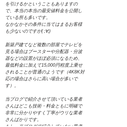
を引けるかということもありますの
で、本当の本当の最安値料金を公開し
ている所も多いです。
なかなかその条件に当てはまるお客様
も少ないのですが( ;∀;)
新築戸建てなど複数の部屋でテレビを
見る場合はブースターや分配器・分波
器などの設置がほぼ必須になるため、
最低料金に加えて15,000円程度上乗せ
されることが普通のようです（4K8K対
応の場合はさらに高い場合が多いで
す）。
当ブログで紹介させて頂いている業者
さんはどこも技術・料金ともに明確で
非常に分かりやすく丁寧がウリな業者
さんばかりです。
もし、当ブログで紹介していない業者