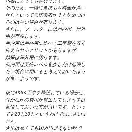
内容によっても異なります。
そのため、一概に見積もり料金が高い
からといって悪徳業者か？と決めつけ
るのは早い場合が有ります。
さらに、ブースターには屋内用、屋外
用が存在します。
屋内用は屋外用に比べて工事費を安く
抑えられるメリットがありますが、
効果は屋外用に劣ります。
屋内用は受信レベルを少しだけ補強し
たい場合に用いると考えておいたほう
が良いようです。
仮に4K8K工事を希望している場合は、
なかなかの費用が発生してしまう事は
覚悟しておいた方が良いです。といっ
ても20万30万というわけではございま
せん。
大抵は高くても10万円超えない程で