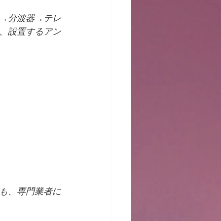
→分波器→テレ
、設置するアン
も、専門業者に