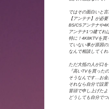
ではその面白いと言
【アンテナ】が必要
BS/CSアンテナや
アンテナ1つ建てれ
特に！4K8KTVを
ていない事が原因の
なんで相談してくれ
ただ大抵の人が口を
『高いTVを買った
そうなんです…お金
それなら自分で設置
冒頭で申し上げたよ
どうしても自分でつ