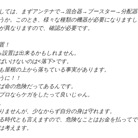
しては、まずアンテナで→混合器→ブースター→分配器
うか。このとき、様々な種類の機器が必要になりますし
が異なりますので、確認が必要です。
置！
ながら設置は出来るかもしれません。
ばいけないのは<落下>です。
も屋根の上から落ちている事実があります。
うに！！
ば命の危険だってあるんです。
プロならケガをしたって良いじゃん。
。
りませんが、少なからず自分の身は守れます。
る時代とも言えますので、危険なことはお金を払ってで
は考えます。