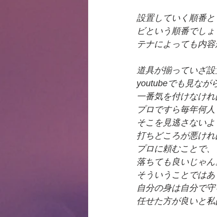
設置していく順番と
ビという順番でしょ
テナによっても内容
道具が揃っていざ設
youtubeでも見
一番気を付けなけれ
プロですら毎年何人
そこを見逃さないよ
打ちどころが悪けれ
プロに頼むことで、
落ちても良いじゃん
そういうことではあ
自分の身は自分で守
任せた方が良いと私