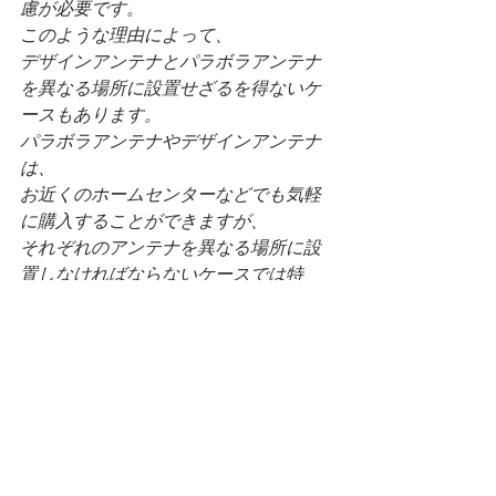
慮が必要です。
このような理由によって、
デザインアンテナとパラボラアンテナ
を異なる場所に設置せざるを得ないケ
ースもあります。
パラボラアンテナやデザインアンテナ
は、
お近くのホームセンターなどでも気軽
に購入することができますが、
それぞれのアンテナを異なる場所に設
置しなければならないケースでは特
に、
アンテナ工事の専門業者にご依頼いた
だくことをおすすめします。
地上デジタル放送と衛星放送の両方を
楽しみたい！
という方も最近は増えてきており、ア