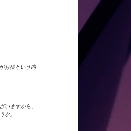
方がお得という内
ざいますから、
うか。