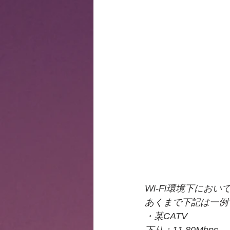
Wi-Fi環境下に
あくまで下記は一例
・某CATV