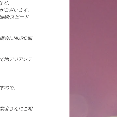
など、
がございます。
回線/スピード
機会にNURO回
みで地デジアンテ
すので、
業者さんにご相