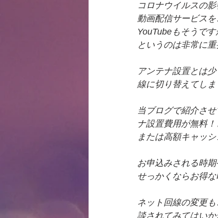
コロナウイルスの影響
動画配信サービスを
YouTubeもそう
というのは非常に重
アンテナ設置とは少
線に切り替えてしま
当ブログで紹介させ
ナ設置費用が無料！
または高額キャッシ
お申込みされる時期
せっかくならお得な
ネット回線の変更も
談されてみてはいか