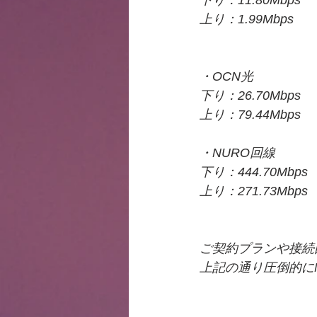
下り：11.80Mbps
上り：1.99Mbps
・OCN光
下り：26.70Mbps
上り：79.44Mbps
・NURO回線
下り：444.70Mbps
上り：271.73Mbps
ご契約プランや接続
上記の通り圧倒的に