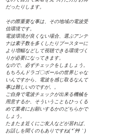
だったりします。
その際重要な事は、その地域の電波受
信環境です。
電波環境が良くない場合、選ぶアンテ
ナは素子数を多くしたりブースターに
より増幅などして視聴できる環境づく
りが必要になってきます。
なので、必ずチェックをしましょう。
もちろんドラゴ〇ボールの世界じゃな
いんですから、電波を感じ取るなんて
事は難しいのですが。。
ご自身で電波チェックが出来る機械を
用意するか、そういうこともひっくる
めて業者にお願いするかのどちらかで
しょう。
たまたま近くにご友人などが居れば、
お話しを聞くのもありですね( *´艸｀)