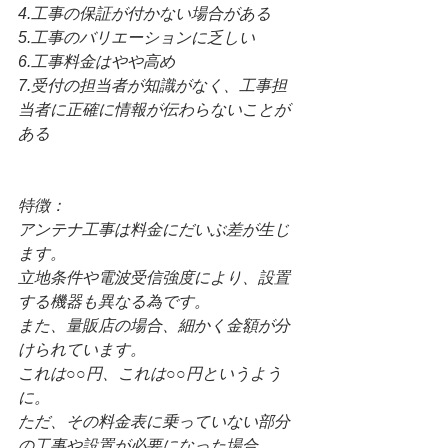
4.工事の保証が付かない場合がある
5.工事のバリエーションに乏しい
6.工事料金はやや高め
7.受付の担当者が知識がなく、工事担
当者に正確に情報が伝わらないことが
ある
特徴：
アンテナ工事は料金にだいぶ差が生じ
ます。
立地条件や電波受信強度により、設置
する機器も異なる為です。
また、量販店の場合、細かく金額が分
けられています。
これは○○円、これは○○円というよう
に。
ただ、その料金表に乗っていない部分
の工事や設置が必要になった場合。