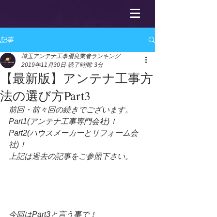
記事
埼玉アンテナ工事優良業者ランキング
2019年11月30日
読了時間: 3分
【最新版】アンテナ工事方
法の選び方Part3
前回・前々回の続きでございます。
Part1(アンテナ工事専門会社)！
Part2(ハウスメーカーとリフォーム会
社)！
上記は過去の記事をご参照下さい。
今回はPart3と言う事で！