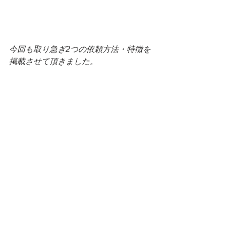
今回も取り急ぎ2つの依頼方法・特徴を
掲載させて頂きました。
あと2回！Part5まで掲載を考えており
ます。
当ブログにて紹介させて頂いている業
者さんは、どちらも地デジアンテナに
特化している業者さんでございます。
迷われた際は、一度お見積りを出され
るのも1つの手だと思います。
ご参考になれば幸いです。