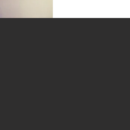
コメント
コメントを追加…
【要注目】アンテナ工事の際
に最重要な≪ブースター≫に
ついて