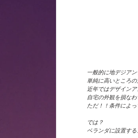
一般的に地デジアン
単純に高いところの
近年ではデザインア
自宅の外観を損なわ
ただ！！条件によっ
では？
ベランダに設置する