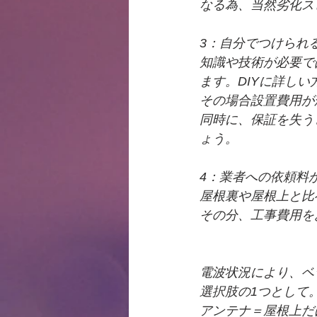
なる為、当然劣化ス
3：自分でつけられ
知識や技術が必要で
ます。DIYに詳し
その場合設置費用が
同時に、保証を失う
ょう。
4：業者への依頼料
屋根裏や屋根上と比
その分、工事費用を
電波状況により、ベ
選択肢の1つとして
アンテナ＝屋根上だ