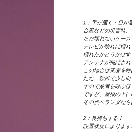
1：手が届く・目が
台風などの災害時、
ただ壊れないケース
テレビが映れば壊れ
壊れたかどうかはす
アンテナが飛ばされ
この場合は業者を呼
ただ、強風で少し向
すので業者を呼ぶほ
ですが、屋根の上に
その点ベランダなら
2：長持ちする！
設置状況によります