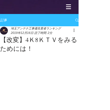
記事
埼玉アンテナ工事優良業者ランキング
2019年12月16日
読了時間: 2分
【改変】4Ｋ8ＫＴＶをみる
ためには！