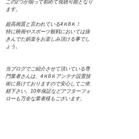
この2つが揃って初めて視聴可能となり
ます。
超高画質と言われている4Ｋ8Ｋ！
特に映画やスポーツ観戦においては抜
きんでた娯楽をお楽しみ頂ける事でし
ょう。
当ブログでご紹介させて頂いている専
門業者さんは、4Ｋ8Ｋアンテナ設置技
術に長けておりますので安心してご依
頼下さい。10年保証などアフターフォ
ローも万全な業者様もございます。