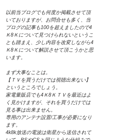
以前当ブログでも何度か掲載させて頂
いておりますが、お問合せも多く、当
ブログの記事も100を超えましたので4
Ｋ8Ｋについて見つけられないというこ
とも踏まえ、少し内容を改変しながら4
Ｋ8Ｋについて解説させて頂こうかと思
います。
まず大事なことは。
【ＴＶを買うだけでは視聴出来ない】
というところでしょう。
家電量販店でも4Ｋ8ＫＴＶを最近はよ
く見かけますが、それを買うだけでは
見る事は出来ません。
専用のアンテナ設置/工事が必要になり
ます。
4k8k放送の電波は衛星から送信されて
いて、BSやCSと同じような仕組みで