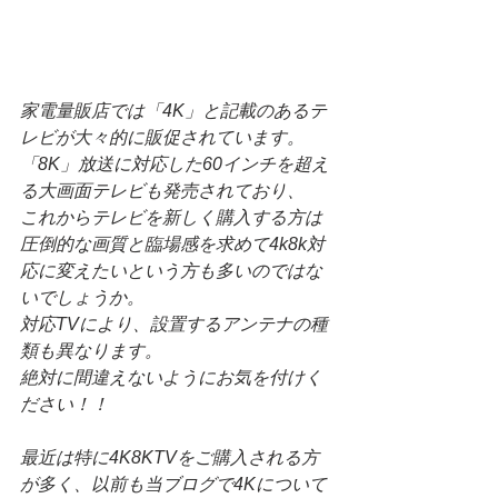
家電量販店では「4K」と記載のあるテ
レビが大々的に販促されています。
「8K」放送に対応した60インチを超え
る大画面テレビも発売されており、
これからテレビを新しく購入する方は
圧倒的な画質と臨場感を求めて4k8k対
応に変えたいという方も多いのではな
いでしょうか。
対応TVにより、設置するアンテナの種
類も異なります。
絶対に間違えないようにお気を付けく
ださい！！
最近は特に4K8KTVをご購入される方
が多く、以前も当ブログで4Kについて