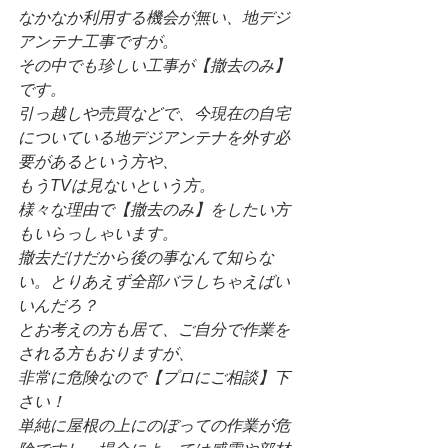
なかなか利用する機会が無い、地デジ
アンテナ工事ですが。
その中でも珍しい工事が【撤去のみ】
です。
引っ越しや売買などで、今現在の自宅
についている地デジアンテナを外す必
要があるという方や、
もうTVは見ないという方。
様々な理由で【撤去のみ】をしたい方
もいらっしゃいます。
撤去だけだから後の事なんて知らな
い。とりあえず全部バラしちゃえばい
いんだろ？
とお考えの方も居て、ご自分で作業を
される方もおりますが、
非常に危険なので【プロにご相談】下
さい！
単純に屋根の上にのぼっての作業が危