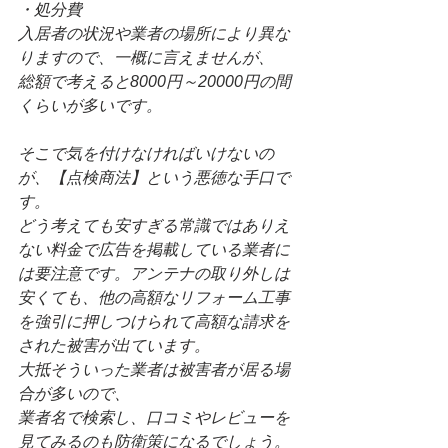
・処分費
入居者の状況や業者の場所により異な
りますので、一概に言えませんが、
総額で考えると8000円～20000円の間
くらいが多いです。
そこで気を付けなければいけないの
が、【点検商法】という悪徳な手口で
す。
どう考えても安すぎる常識ではありえ
ない料金で広告を掲載している業者に
は要注意です。アンテナの取り外しは
安くても、他の高額なリフォーム工事
を強引に押しつけられて高額な請求を
された被害が出ています。
大抵そういった業者は被害者が居る場
合が多いので、
業者名で検索し、口コミやレビューを
見てみるのも防衛策になるでしょう。