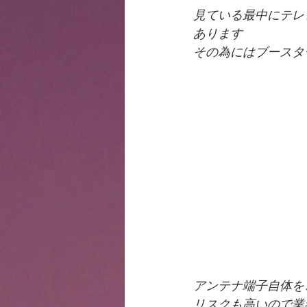
見ている最中にテレ
あります
その為にはブースタ
アンテナ端子自体を
リスクも高いので業