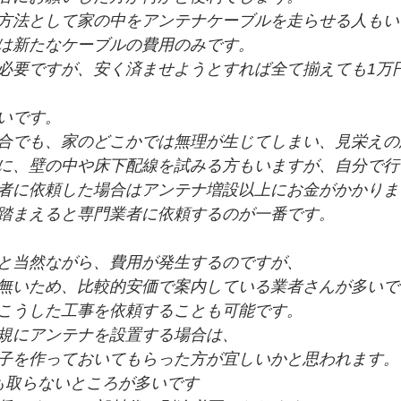
方法として家の中をアンテナケーブルを走らせる人もい
は新たなケーブルの費用のみです。
必要ですが、安く済ませようとすれば全て揃えても1万
いです。
合でも、家のどこかでは無理が生じてしまい、見栄えの
に、壁の中や床下配線を試みる方もいますが、自分で行
者に依頼した場合はアンテナ増設以上にお金がかかりま
踏まえると専門業者に依頼するのが一番です。
と当然ながら、費用が発生するのですが、
無いため、比較的安価で案内している業者さんが多いで
こうした工事を依頼することも可能です。
規にアンテナを設置する場合は、
子を作っておいてもらった方が宜しいかと思われます。
も取らないところが多いです