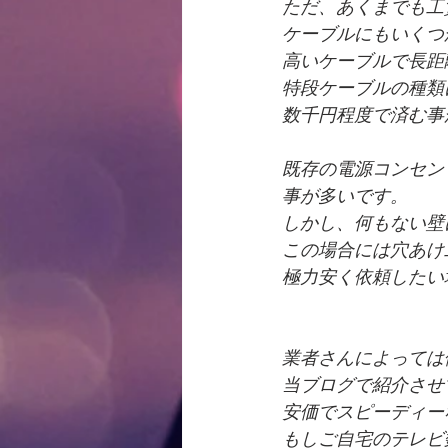
ただ、あくまでも工
ケーブルにもいくつ
高いケーブルで長距
特段ケーブルの種類
数千円程度で済む事
既存の電源コンセン
事が多いです。
しかし、何もない壁
この場合には穴あけ
極力安く依頼したい
業者さんによっては
当ブログで紹介させ
安価でスピーディー
もしご自宅のテレビ