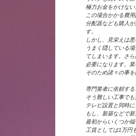
極力お金をかけない
この場合かかる費用
分配器なども購入が
す。
しかし、見栄えは悪
うまく隠している場
てしまいます。さら
必要になります。業
そのため諸々の事を
専門業者に依頼する
そう難しい工事でも
テレビ設置と同時に
もし、新築などで新
最初からいくつか端
工賃としては1万円