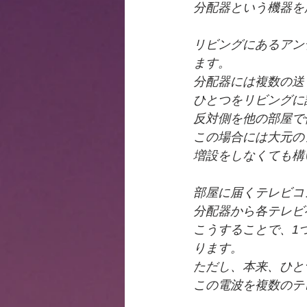
分配器という機器を
リビングにあるアン
ます。
分配器には複数の送
ひとつをリビングに
反対側を他の部屋で
この場合には大元の
増設をしなくても構
部屋に届くテレビコ
分配器から各テレビ
こうすることで、1
ります。
ただし、本来、ひと
この電波を複数のテ