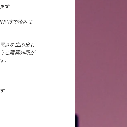
ます。
円程度で済みま
悪さを生み出し
うと建築知識が
す。
す。