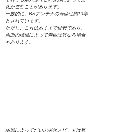
化が進むことがあります。
一般的に、BSアンテナの寿命は約10年
とされています。
ただし、これはあくまで目安であり、
周囲の環境によって寿命は異なる場合
もあります。
地域によってだいぶ劣化スピードは異