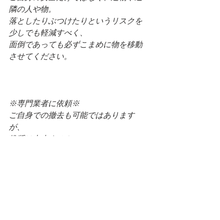
隣の人や物。
落としたりぶつけたりというリスクを
少しでも軽減すべく、
面倒であっても必ずこまめに物を移動
させてください。
※専門業者に依頼※
ご自身での撤去も可能ではあります
が、
推奨は出来ません。
高所での作業になることも多く、近隣
に迷惑をかけてしまう可能性もありま
す。
専門家に任せると費用やお時間をどう
しても取られてしまうものですが、
万が一のリスクを考えると専門家にお