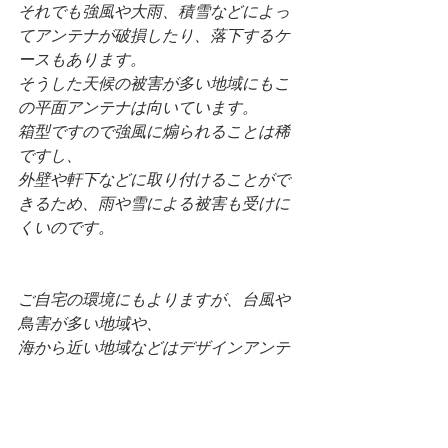
それでも強風や大雨、積雪などによっ
てアンテナが破損したり、落下するケ
ースもあります。
そうした天候の被害が多い地域にもこ
の平面アンテナは向いています。
箱型ですので強風に煽られることは稀
ですし、
外壁や軒下などに取り付けることがで
きるため、雨や雪による被害も受けに
くいのです。
ご自宅の環境にもよりますが、台風や
鳥害が多い地域や、
海から近い地域などはデザインアンテ
ナの取り付けがおススメです。
デメリットとしては、八木式アンテナ
より部材費や工賃が高い点です。
特にブースターまで設置となると、八