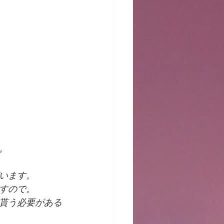
。
います。
すので。
貰う必要がある