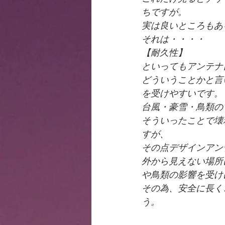
ちですが。
実は良いところもあ
それは・・・・
【耐久性】
といってもアンテナ
どういうことかと言
を受けやすいです。
台風・豪雪・鳥類の
そういったことで壊
すが、
その点デザインアン
外から見えない場所
や鳥類の影響を受け
その為、安全に長く
う。