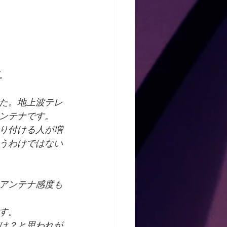
。
た。地上波テレ
ンテナです。
り付ける人が増
うわけではない
アンテナ感度も
す。
け？と思われが