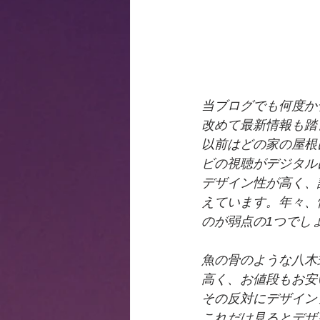
当ブログでも何度か
改めて最新情報も踏ま
以前はどの家の屋根
ビの視聴がデジタル
デザイン性が高く、
えています。年々、
のが弱点の1つでし
魚の骨のような八木
高く、お値段もお安
その反対にデザイン
これだけ見るとデザ