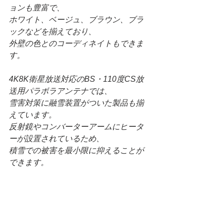
ョンも豊富で、
ホワイト、ベージュ、ブラウン、ブラ
ックなどを揃えており、
外壁の色とのコーディネイトもできま
す。
4K8K衛星放送対応のBS・110度CS放
送用パラボラアンテナでは、
雪害対策に融雪装置がついた製品も揃
えています。
反射鏡やコンバーターアームにヒータ
ーが設置されているため、
積雪での被害を最小限に抑えることが
できます。