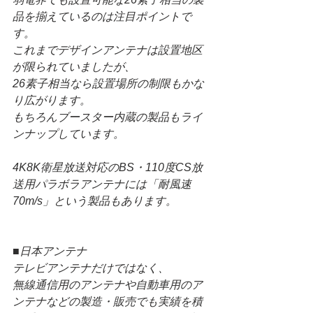
品を揃えているのは注目ポイントで
す。
これまでデザインアンテナは設置地区
が限られていましたが、
26素子相当なら設置場所の制限もかな
り広がります。
もちろんブースター内蔵の製品もライ
ンナップしています。
4K8K衛星放送対応のBS・110度CS放
送用パラボラアンテナには「耐風速
70m/s」という製品もあります。
■日本アンテナ
テレビアンテナだけではなく、
無線通信用のアンテナや自動車用のア
ンテナなどの製造・販売でも実績を積