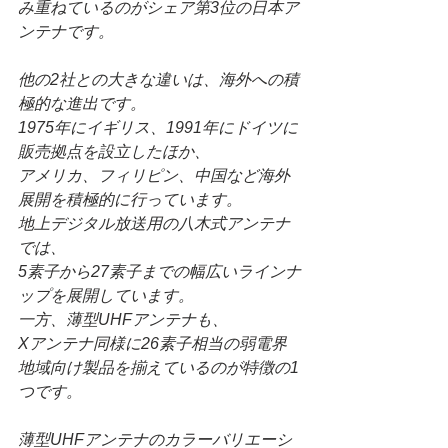
み重ねているのがシェア第3位の日本ア
ンテナです。
他の2社との大きな違いは、海外への積
極的な進出です。
1975年にイギリス、1991年にドイツに
販売拠点を設立したほか、
アメリカ、フィリピン、中国など海外
展開を積極的に行っています。
地上デジタル放送用の八木式アンテナ
では、
5素子から27素子までの幅広いラインナ
ップを展開しています。
一方、薄型UHFアンテナも、
Xアンテナ同様に26素子相当の弱電界
地域向け製品を揃えているのが特徴の1
つです。
薄型UHFアンテナのカラーバリエーシ