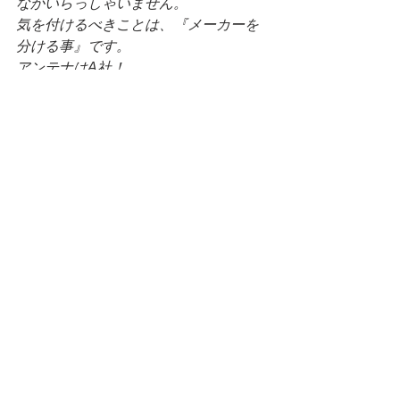
なかいらっしゃいません。
気を付けるべきことは、『メーカーを
分ける事』です。
アンテナはA社！
ブースターはB社
という風に分けてしまうのは、互換性
や不具合も生じる可能性がありますの
で、推奨致しません。
こういった会社/メーカーがあるんだと
認識しておいて、
機種や部材の選定はプロに任せてしま
いましょう。
当ブログで紹介させて頂いている業者
さんであれば、
どのメーカーの知識も豊富でお客様一
人ひとりにあった選定をしてくれるこ
と間違いなしです！