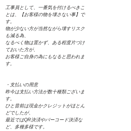
工事員として、一番気を付けるべきこ
とは、【お客様の物を壊さない事】で
す。
物が少ない方が当然ながら壊すリスク
も減る為、
なるべく物は置かず、ある程度片づけ
ておいた方が、
お客様ご自身の為にもなると思われま
す。
・支払いの用意
昨今は支払い方法が数十種類ございま
す。
ひと昔前は現金かクレジットがほとん
どでしたが、
最近ではQR決済やバーコード決済な
ど、多種多様です。