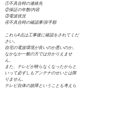
①不具合時の連絡先
②保証の年数/内容
③電波状況
④不具合時の確認事項/手順
これら4点は工事後に確認をされてくだ
さい。
自宅の電波環境が良いのか悪いのか。
なかなか一般の方では分かりえませ
ん。
また、テレビが映らなくなったからと
いって必ずしもアンテナのせいとは限
りません。
テレビ自体の故障ということも考えら
れます。
そのため、テレビが映らなくなった時
に、
まず自分は何をすればいいのか。とい
うのは必ず確認をされてください。