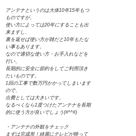
アンテナというのは大体10年15年もつ
ものですが、
使い方によっては20年にすることも出
来ますし、
裏を返せば使い方が雑だと10年もたな
い事もあります。
なので適切な使い方・お手入れなどを
行い、
長期的に安全に節約をしてご利用頂き
たいものです。
1回の工事で数万円かかってしまいます
ので、
出費としては大きいです。
なるべくなら1度つけたアンテナを長期
的に使う方が良いでしょう(#^^#)
・アンテナの外観をチェック
まずは完成形！綺麗にテレビが映って