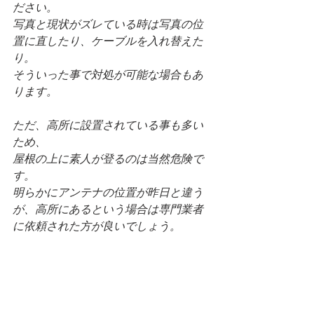
ださい。
写真と現状がズレている時は写真の位
置に直したり、ケーブルを入れ替えた
り。
そういった事で対処が可能な場合もあ
ります。
ただ、高所に設置されている事も多い
ため、
屋根の上に素人が登るのは当然危険で
す。
明らかにアンテナの位置が昨日と違う
が、高所にあるという場合は専門業者
に依頼された方が良いでしょう。
長期保証の業者さんも多いですし簡単
な工事であれば無料対応してくださる
業者さんもございます。
当ブログで紹介している業者さんであ
れば親身に相談に乗ってくれますの