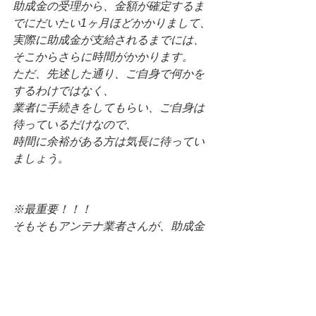
助成金の受理から、金額が確定するま
でにだいたい1ヶ月ほどかかりまして、
実際に助成金が支給されるまでには、
そこからさらに時間がかかります。
ただ、先述した通り、ご自身で何かを
するわけではなく、
業者に手続きをしてもらい、ご自身は
待っているだけなので、
時間に余裕がある方は気長に待ってい
ましょう。
※最重要！！！
そもそもアンテナ業者さんが、助成金
を申請出来る業者でなかった場合は、
元も子もありません！
必ず業者さんが手続きを出来る業者さ
んかどうかご確認下さいませ。
当ブログで紹介させて頂いている業者