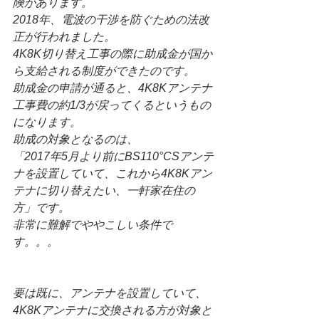
険があります。
2018年、電波の干渉を防ぐための法改
正が行われました。
4K8K切り替え工事の際に助成金が国か
ら支給される制度ができたのです。
助成金の申請が通ると、4K8Kアンテナ
工事費の約1/3が戻ってくるというもの
になります。
助成の対象となるのは、
「2017年5月より前にBS110°CSアンテ
ナを設置していて、これから4K8Kアン
テナに切り替えたい、一軒家在住の
方」です。
非常に難解でややこしい条件で
す。。。
要は既に、アンテナを設置していて、
4K8Kアンテナに交換される方が対象と