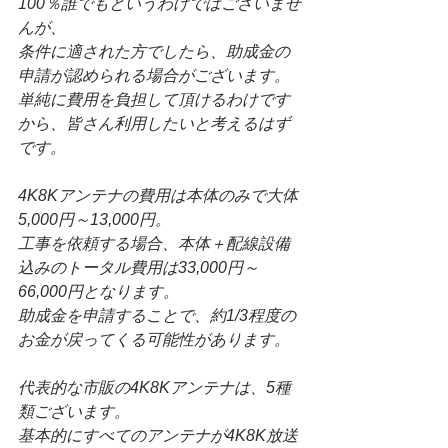
100％誰でもというわけではございませ
んが、
条件に適された方でしたら、助成金の
申請が認められる場合がございます。
単純に費用を負担して頂けるわけです
から、皆さん利用したいと考えるはず
です。
4K8Kアンテナの費用は本体のみで大体
5,000円～13,000円。
工事を依頼する場合、本体＋配線設備
込みのトータル費用は33,000円～
66,000円となります。
助成金を申請することで、約1/3程度の
お金が戻ってくる可能性があります。
代表的な市販の4K8Kアンテナは、5種
類ございます。
基本的にすべてのアンテナが4K8K放送